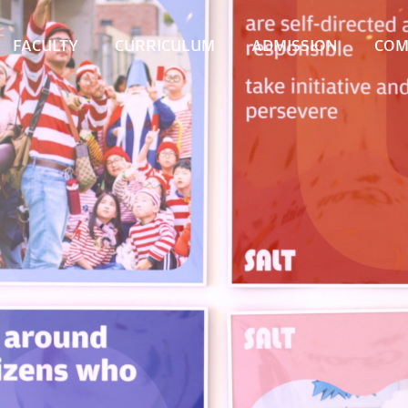
FACULTY
CURRICULUM
ADMISSION
COM