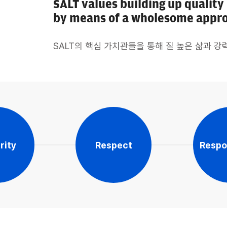
SALT values building up quality
by means of a wholesome appro
rity
Respect
Respon