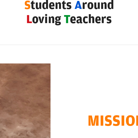
S
tudents
A
L
oving
T
MISSIO