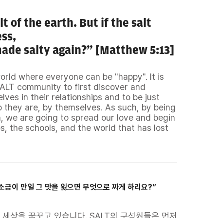
t of the earth. But if the salt
ess,
made salty again?” [Matthew 5:13]
rld where everyone can be "happy". It is
SALT community to first discover and
lves in their relationships and to be just
 they are, by themselves. As such, by being
h, we are going to spread our love and begin
, the schools, and the world that has lost
소금이 만일 그 맛을 잃으면 무엇으로 짜게 하리요?”
 세상을 꿈꾸고 있습니다. SALT의 구성원들은 먼저