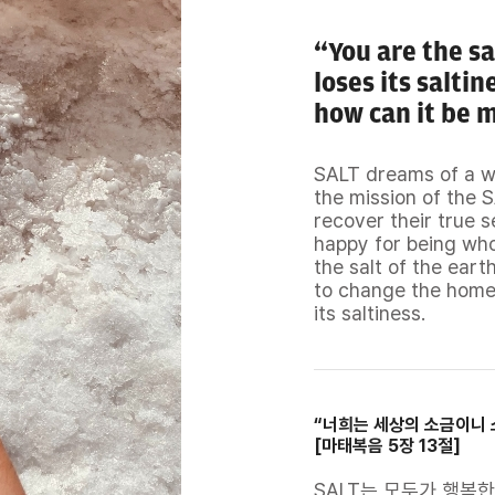
“You are the sal
loses its saltin
how can it be 
SALT dreams of a wo
the mission of the 
recover their true se
happy for being who
the salt of the eart
to change the homes
“너희는 세상의 소금이니 
[마태복음 5장 13절]
SALT는 모두가 행복한